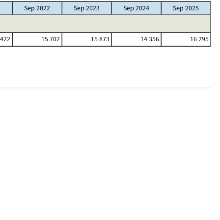
1
Sep 2022
Sep 2023
Sep 2024
Sep 2025
 422
15 702
15 873
14 356
16 295