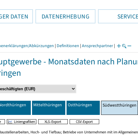
GER DATEN
DATENERHEBUNG
SERVIC
henerklärungen/Abkürzungen
|
Definitionen
|
Ansprechpartner
|
ptgewerbe - Monatsdaten nach Planu
ringen
Nordthüringen
Mittelthüringen
Ostthüringen
Südwestthüringen
Baustellenarbeiten, Hoch- und Tiefbau; Betriebe von Unternehmen mit im Allgemeinen