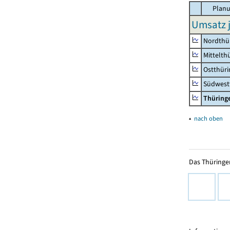
Planu
Umsatz j
Nordthü
Mittelth
Ostthür
Südwest
Thüring
▴
nach oben
Das Thüringer