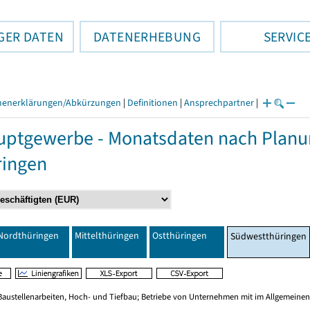
GER DATEN
DATENERHEBUNG
SERVIC
henerklärungen/Abkürzungen
|
Definitionen
|
Ansprechpartner
|
ptgewerbe - Monatsdaten nach Planu
ringen
Nordthüringen
Mittelthüringen
Ostthüringen
Südwestthüringen
Baustellenarbeiten, Hoch- und Tiefbau; Betriebe von Unternehmen mit im Allgemeinen