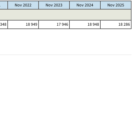
1
Nov 2022
Nov 2023
Nov 2024
Nov 2025
 348
18 949
17 946
18 948
18 286