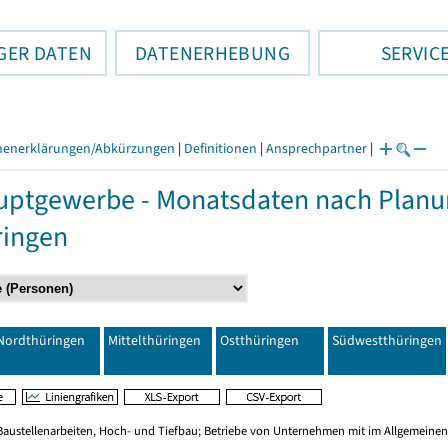
GER DATEN
DATENERHEBUNG
SERVIC
henerklärungen/Abkürzungen
|
Definitionen
|
Ansprechpartner
|
ptgewerbe - Monatsdaten nach Planu
ringen
Nordthüringen
Mittelthüringen
Ostthüringen
Südwestthüringen
Baustellenarbeiten, Hoch- und Tiefbau; Betriebe von Unternehmen mit im Allgemeinen