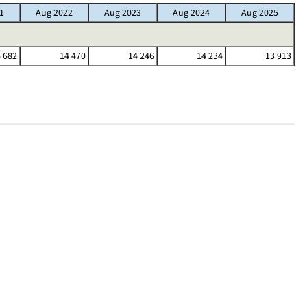
1
Aug 2022
Aug 2023
Aug 2024
Aug 2025
 682
14 470
14 246
14 234
13 913