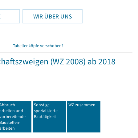
E
WIR ÜBER UNS
Tabellenköpfe verschoben?
haftszweigen (WZ 2008) ab 2018
Abbruch-
Sonstige
WZ zusammen
arbeiten und
spezialisierte
vorbereitende
Bautätigkeit
Baustellen-
arbeiten