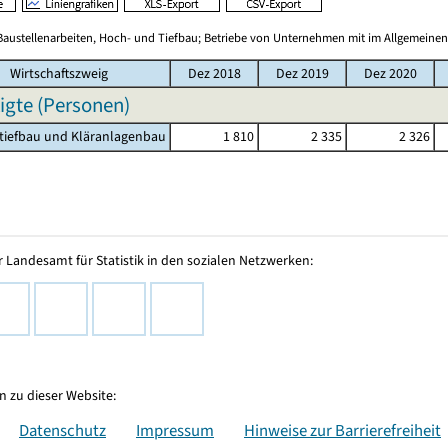
Baustellenarbeiten, Hoch- und Tiefbau; Betriebe von Unternehmen mit im Allgemeinen
Wirtschaftszweig
Dez 2018
Dez 2019
Dez 2020
igte (Personen)
tiefbau und Kläranlagenbau
1 810
2 335
2 326
 Landesamt für Statistik in den sozialen Netzwerken:
 zu dieser Website:
Datenschutz
Impressum
Hinweise zur Barrierefreiheit