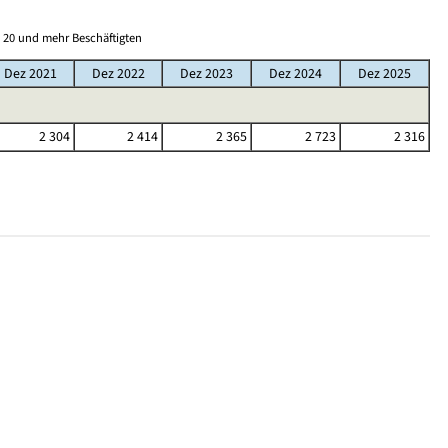
 20 und mehr Beschäftigten
Dez 2021
Dez 2022
Dez 2023
Dez 2024
Dez 2025
2 304
2 414
2 365
2 723
2 316