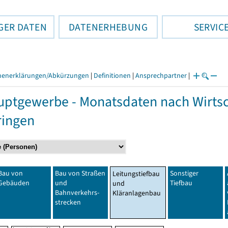
GER DATEN
DATENERHEBUNG
SERVIC
henerklärungen/Abkürzungen
|
Definitionen
|
Ansprechpartner
|
ptgewerbe - Monatsdaten nach Wirtsc
ringen
Bau von
Bau von Straßen
Sonstiger
Leitungstiefbau
Gebäuden
und
Tiefbau
und
Bahnverkehrs-
Kläranlagenbau
strecken