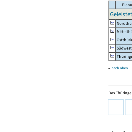
Planu
Geleiste
Nordthü
Mittelth
Ostthür
Südwest
Thüring
▴
nach oben
Das Thüringer