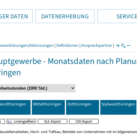
GER DATEN
DATENERHEBUNG
SERVIC
henerklärungen/Abkürzungen
|
Definitionen
|
Ansprechpartner
|
ptgewerbe - Monatsdaten nach Planu
ringen
Nordthüringen
Mittelthüringen
Ostthüringen
Südwestthüringen
Baustellenarbeiten, Hoch- und Tiefbau; Betriebe von Unternehmen mit im Allgemeinen