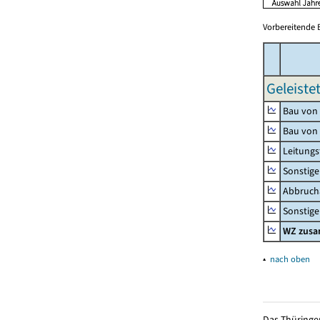
Vorbereitende 
Geleiste
Bau von
Bau von
Leitungs
Sonstige
Abbrucha
Sonstige 
WZ zus
▴
nach oben
Das Thüringer