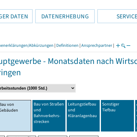
GER DATEN
DATENERHEBUNG
SERVIC
henerklärungen/Abkürzungen
|
Definitionen
|
Ansprechpartner
|
ptgewerbe - Monatsdaten nach Wirtsc
ringen
Bau von Straßen
Leitungstiefbau
Sonstiger
Bau von
und
und
Tiefbau
Gebäuden
Bahnverkehrs-
Kläranlagenbau
strecken