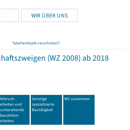
E
WIR ÜBER UNS
Tabellenköpfe verschoben?
haftszweigen (WZ 2008) ab 2018
Abbruch-
Sonstige
WZ zusammen
arbeiten und
spezialisierte
vorbereitende
Bautätigkeit
Baustellen-
arbeiten