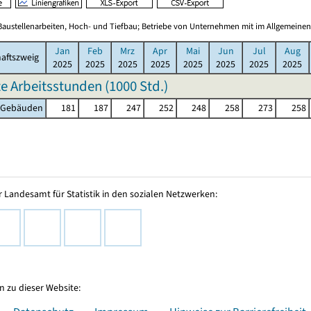
Baustellenarbeiten, Hoch- und Tiefbau; Betriebe von Unternehmen mit im Allgemeinen
Jan
Feb
Mrz
Apr
Mai
Jun
Jul
Aug
aftszweig
2025
2025
2025
2025
2025
2025
2025
2025
te Arbeitsstunden (
1000 Std.
)
 Gebäuden
181
187
247
252
248
258
273
258
 Landesamt für Statistik in den sozialen Netzwerken:
 zu dieser Website: