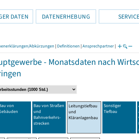
GER DATEN
DATENERHEBUNG
SERVIC
henerklärungen/Abkürzungen
|
Definitionen
|
Ansprechpartner
|
ptgewerbe - Monatsdaten nach Wirtsc
ringen
Bau von
Bau von Straßen
Sonstiger
Leitungstiefbau
Gebäuden
und
Tiefbau
und
Bahnverkehrs-
Kläranlagenbau
strecken