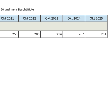
 20 und mehr Beschäftigten
Okt 2021
Okt 2022
Okt 2023
Okt 2024
Okt 2025
250
205
214
267
251