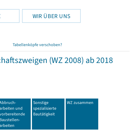
E
WIR ÜBER UNS
Tabellenköpfe verschoben?
haftszweigen (WZ 2008) ab 2018
Abbruch-
Sonstige
WZ zusammen
arbeiten und
spezialisierte
vorbereitende
Bautätigkeit
Baustellen-
arbeiten