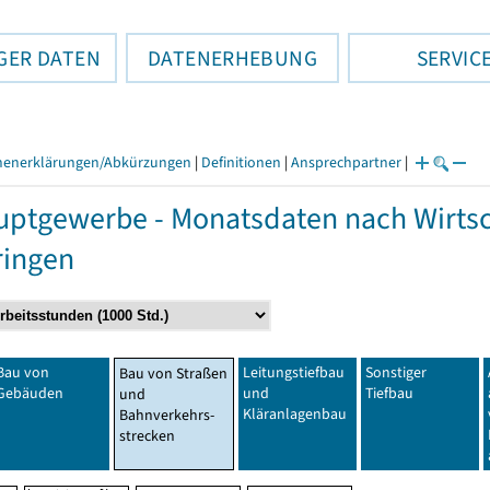
GER DATEN
DATENERHEBUNG
SERVIC
henerklärungen/Abkürzungen
|
Definitionen
|
Ansprechpartner
|
ptgewerbe - Monatsdaten nach Wirtsc
ringen
Bau von
Leitungstiefbau
Sonstiger
Bau von Straßen
Gebäuden
und
Tiefbau
und
Kläranlagenbau
Bahnverkehrs-
strecken