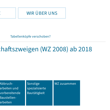
E
WIR ÜBER UNS
Tabellenköpfe verschoben?
haftszweigen (WZ 2008) ab 2018
Abbruch-
Sonstige
WZ zusammen
arbeiten und
spezialisierte
vorbereitende
Bautätigkeit
Baustellen-
arbeiten