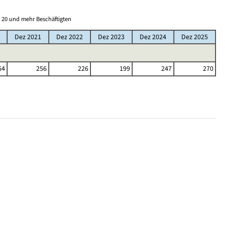
 20 und mehr Beschäftigten
Dez 2021
Dez 2022
Dez 2023
Dez 2024
Dez 2025
54
256
226
199
247
270