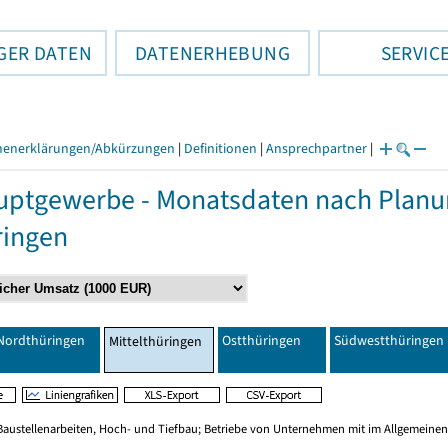
GER DATEN
DATENERHEBUNG
SERVIC
henerklärungen/Abkürzungen
|
Definitionen
|
Ansprechpartner
|
ptgewerbe - Monatsdaten nach Planu
ringen
Nordthüringen
Ostthüringen
Südwestthüringen
Mittelthüringen
Baustellenarbeiten, Hoch- und Tiefbau; Betriebe von Unternehmen mit im Allgemeinen