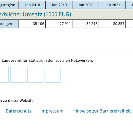
gsregion
Jan 2018
Jan 2019
Jan 2020
Jan 2021
rblicher Umsatz (
1000 EUR
)
üringen
35 106
27 911
39 573
30 857
 Landesamt für Statistik in den sozialen Netzwerken:
 zu dieser Website:
Datenschutz
Impressum
Hinweise zur Barrierefreiheit