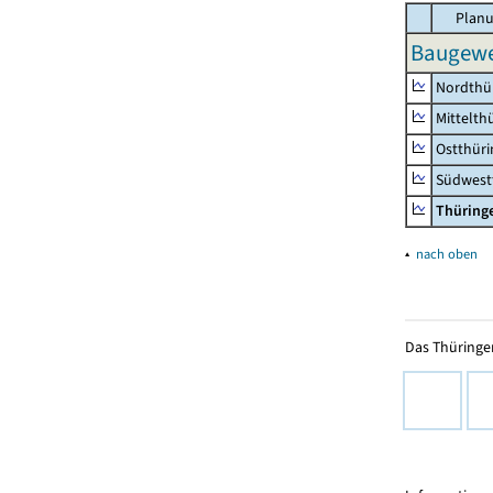
Planu
Baugewe
Nordthü
Mittelth
Ostthür
Südwest
Thüring
▴
nach oben
Das Thüringer