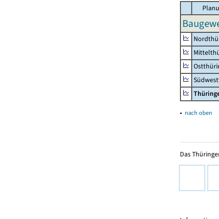
Planu
Baugewe
Nordthü
Mittelth
Ostthür
Südwest
Thüring
▴
nach oben
Das Thüringer