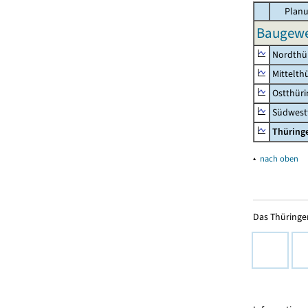
Planu
Baugewe
Nordthü
Mittelth
Ostthür
Südwest
Thüring
▴
nach oben
Das Thüringer