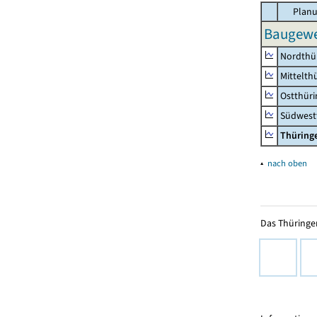
Planu
Baugewe
Nordthü
Mittelth
Ostthür
Südwest
Thüring
▴
nach oben
Das Thüringer