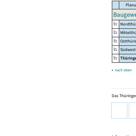
Planu
Baugewe
Nordthü
Mittelth
Ostthür
Südwest
Thüring
▴
nach oben
Das Thüringer