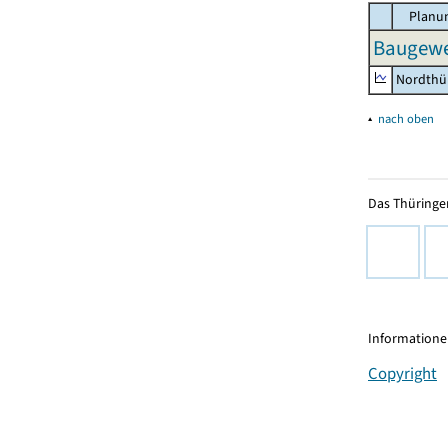
Planun
Baugewer
Nordthü
▴
nach oben
Das Thüringer
Informationen
Copyright