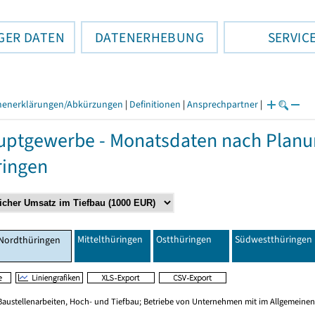
GER DATEN
DATENERHEBUNG
SERVIC
henerklärungen/Abkürzungen
|
Definitionen
|
Ansprechpartner
|
ptgewerbe - Monatsdaten nach Planu
ringen
Mittelthüringen
Ostthüringen
Südwestthüringen
Nordthüringen
Baustellenarbeiten, Hoch- und Tiefbau; Betriebe von Unternehmen mit im Allgemeinen