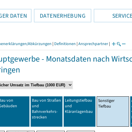
GER DATEN
DATENERHEBUNG
SERVIC
henerklärungen/Abkürzungen
|
Definitionen
|
Ansprechpartner
|
ptgewerbe - Monatsdaten nach Wirtsc
ringen
Bau von
Bau von Straßen
Leitungstiefbau
Sonstiger
Gebäuden
und
und
Tiefbau
Bahnverkehrs-
Kläranlagenbau
strecken