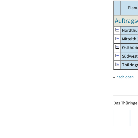
Planu
Auftrags
Nordthü
Mittelth
Ostthür
Südwest
Thüring
▴
nach oben
Das Thüringer