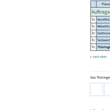
Planu
Auftrags
Nordthü
Mittelth
Ostthür
Südwest
Thüring
▴
nach oben
Das Thüringer