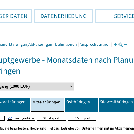
GER DATEN
DATENERHEBUNG
SERVIC
henerklärungen/Abkürzungen
|
Definitionen
|
Ansprechpartner
|
ptgewerbe - Monatsdaten nach Planu
ringen
Nordthüringen
Ostthüringen
Südwestthüringen
Mittelthüringen
Baustellenarbeiten, Hoch- und Tiefbau; Betriebe von Unternehmen mit im Allgemeinen