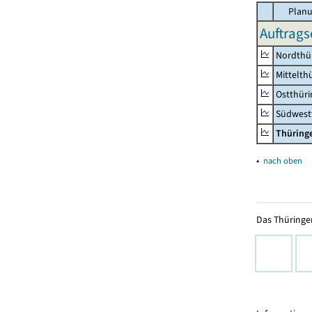
Planu
Auftrags
Nordthü
Mittelth
Ostthür
Südwest
Thüring
▴
nach oben
Das Thüringer