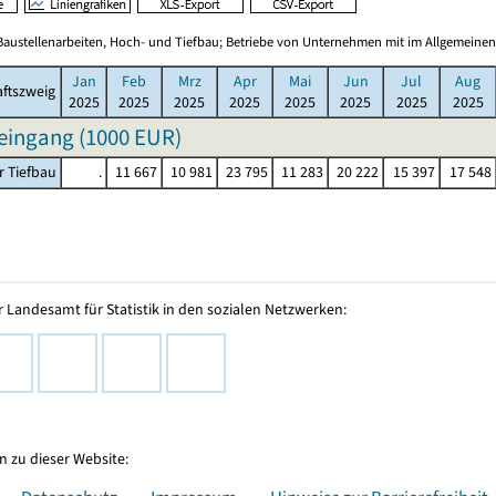
Baustellenarbeiten, Hoch- und Tiefbau; Betriebe von Unternehmen mit im Allgemeinen
Jan
Feb
Mrz
Apr
Mai
Jun
Jul
Aug
ftszweig
2025
2025
2025
2025
2025
2025
2025
2025
eingang (
1000 EUR
)
r Tiefbau
.
11 667
10 981
23 795
11 283
20 222
15 397
17 548
 Landesamt für Statistik in den sozialen Netzwerken:
 zu dieser Website: