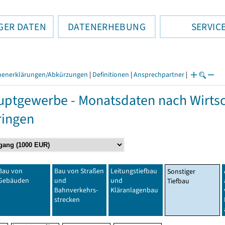
GER DATEN
DATENERHEBUNG
SERVIC
henerklärungen/Abkürzungen
|
Definitionen
|
Ansprechpartner
|
ptgewerbe - Monatsdaten nach Wirtsc
ringen
Bau von
Bau von Straßen
Leitungstiefbau
Sonstiger
Gebäuden
und
und
Tiefbau
Bahnverkehrs-
Kläranlagenbau
strecken