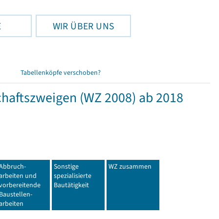
E
WIR ÜBER UNS
Tabellenköpfe verschoben?
haftszweigen (WZ 2008) ab 2018
Abbruch-
Sonstige
WZ zusammen
arbeiten und
spezialisierte
vorbereitende
Bautätigkeit
Baustellen-
arbeiten