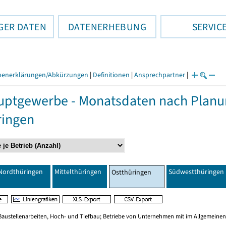
GER DATEN
DATENERHEBUNG
SERVIC
henerklärungen/Abkürzungen
|
Definitionen
|
Ansprechpartner
|
ptgewerbe - Monatsdaten nach Planu
ringen
Nordthüringen
Mittelthüringen
Südwestthüringen
Ostthüringen
Baustellenarbeiten, Hoch- und Tiefbau; Betriebe von Unternehmen mit im Allgemeinen