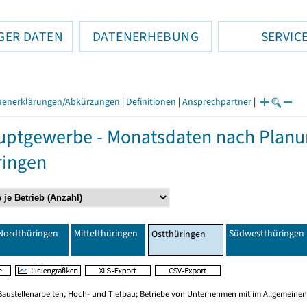
GER DATEN
DATENERHEBUNG
SERVIC
henerklärungen/Abkürzungen
|
Definitionen
|
Ansprechpartner
|
ptgewerbe - Monatsdaten nach Planu
ringen
Nordthüringen
Mittelthüringen
Südwestthüringen
Ostthüringen
Baustellenarbeiten, Hoch- und Tiefbau; Betriebe von Unternehmen mit im Allgemeinen