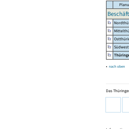
Planu
Beschäft
Nordthü
Mittelth
Ostthür
Südwest
Thüring
▴
nach oben
Das Thüringer