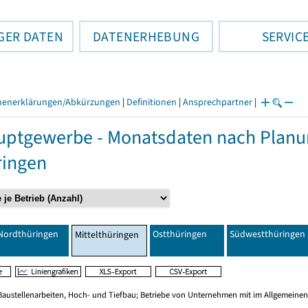
GER DATEN
DATENERHEBUNG
SERVIC
henerklärungen/Abkürzungen
|
Definitionen
|
Ansprechpartner
|
ptgewerbe - Monatsdaten nach Planu
ringen
Nordthüringen
Ostthüringen
Südwestthüringen
Mittelthüringen
Baustellenarbeiten, Hoch- und Tiefbau; Betriebe von Unternehmen mit im Allgemeinen