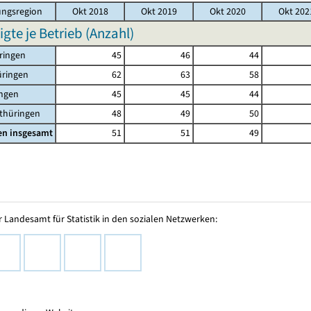
ngsregion
Okt 2018
Okt 2019
Okt 2020
Okt 202
igte je Betrieb (Anzahl)
ringen
45
46
44
üringen
62
63
58
ingen
45
45
44
thüringen
48
49
50
en insgesamt
51
51
49
 Landesamt für Statistik in den sozialen Netzwerken: