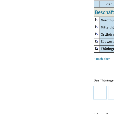
Planu
Beschäft
Nordthü
Mittelth
Ostthür
Südwest
Thüring
▴
nach oben
Das Thüringer