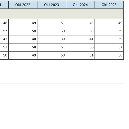
1
Okt 2022
Okt 2023
Okt 2024
Okt 2025
48
49
51
49
49
57
58
60
60
59
43
40
39
41
39
51
50
51
56
57
50
49
50
51
50