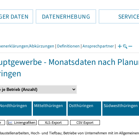
GER DATEN
DATENERHEBUNG
SERVIC
henerklärungen/Abkürzungen
|
Definitionen
|
Ansprechpartner
|
ptgewerbe - Monatsdaten nach Planu
ringen
Nordthüringen
Mittelthüringen
Ostthüringen
Südwestthüringen
Baustellenarbeiten, Hoch- und Tiefbau; Betriebe von Unternehmen mit im Allgemeinen