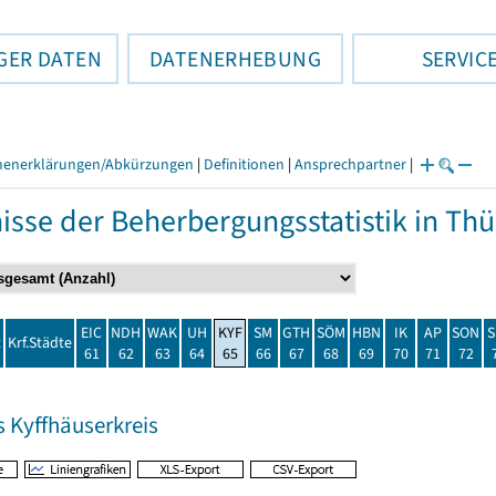
GER DATEN
DATENERHEBUNG
SERVIC
henerklärungen/Abkürzungen
|
Definitionen
|
Ansprechpartner
|
isse der Beherbergungsstatistik in T
EIC
NDH
WAK
UH
KYF
SM
GTH
SÖM
HBN
IK
AP
SON
S
t
Krf.Städte
61
62
63
64
65
66
67
68
69
70
71
72
s Kyffhäuserkreis