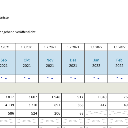
bnisse
chgehend veröffentlicht
.7.2021
1.7.2021
1.7.2021
1.7.2021
1.1.2022
1.1.2022
Sep
Okt
Nov
Dez
Jan
Feb
2021
2021
2021
2021
2022
2022
3 817
3 607
1 948
917
1 040
1 76
4 139
3 210
891
368
417
49
586
524
206
88