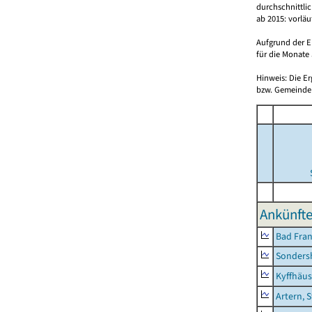
durchschnittli
ab 2015: vorlä
Aufgrund der E
für die Monate 
Hinweis: Die E
bzw. Gemeinden
Ankünfte
Bad Fran
Sonders
Kyffhäus
Artern, 