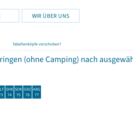
E
WIR ÜBER UNS
Tabellenköpfe verschoben?
hüringen (ohne Camping) nach ausgew
LF
SHK
SOK
GRZ
ABG
73
74
75
76
77