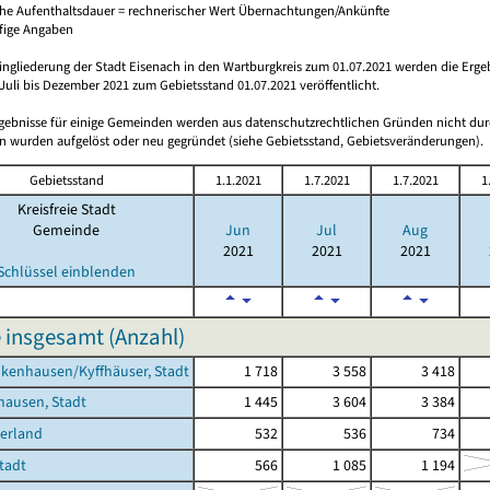
che Aufenthaltsdauer = rechnerischer Wert Übernachtungen/Ankünfte
ufige Angaben
ingliederung der Stadt Eisenach in den Wartburgkreis zum 01.07.2021 werden die Erge
Juli bis Dezember 2021 zum Gebietsstand 01.07.2021 veröffentlicht.
rgebnisse für einige Gemeinden werden aus datenschutzrechtlichen Gründen nicht dur
 wurden aufgelöst oder neu gegründet (siehe Gebietsstand, Gebietsveränderungen).
Gebietsstand
1.1.2021
1.7.2021
1.7.2021
1
Kreisfreie Stadt
Gemeinde
Jun
Jul
Aug
2021
2021
2021
Schlüssel einblenden
 insgesamt (Anzahl)
kenhausen/Kyffhäuser, Stadt
1 718
3 558
3 418
hausen, Stadt
1 445
3 604
3 384
erland
532
536
734
Stadt
566
1 085
1 194