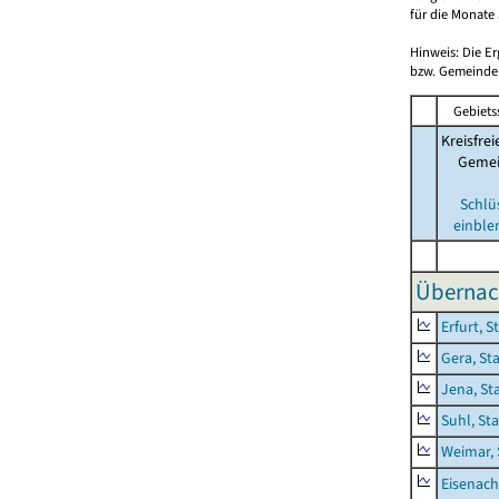
für die Monate 
Hinweis: Die E
bzw. Gemeinden
Gebiets
Kreisfrei
Geme
Schlü
einble
Übernac
Erfurt, S
Gera, St
Jena, St
Suhl, St
Weimar, 
Eisenach