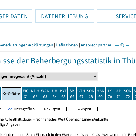
GER DATEN
DATENERHEBUNG
SERVIC
henerklärungen/Abkürzungen
|
Definitionen
|
Ansprechpartner
|
isse der Beherbergungsstatistik in T
EIC
NDH
WAK
UH
KYF
SM
GTH
SÖM
HBN
IK
AP
SON
S
t
Krf.Städte
61
62
63
64
65
66
67
68
69
70
71
72
che Aufenthaltsdauer = rechnerischer Wert Übernachtungen/Ankünfte
ufige Angaben
ingliederung der Stadt Eisenach in den Wartburgkreis zum 01.07.2021 werden die Erge