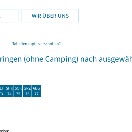
E
WIR ÜBER UNS
Tabellenköpfe verschoben?
hüringen (ohne Camping) nach ausgew
LF
SHK
SOK
GRZ
ABG
73
74
75
76
77
bnisse