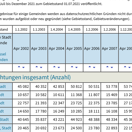
Juli bis Dezember 2021 zum Gebietsstand 01.07.2021 veröffentlicht.
rgebnisse für einige Gemeinden werden aus datenschutzrechtlichen Gründen nicht dur
 wurden aufgelöst oder neu gegründet (siehe Gebietsstand, Gebietsveränderungen).
stand
1.1.2002
1.1.2003
1.4.2004
1.4.2005
1.2.2006
1.2.2006
1.12.20
e Stadt
inde
Apr 2002
Apr 2003
Apr 2004
Apr 2005
Apr 2006
Apr 2007
Apr 20
ssel
nden
htungen insgesamt (Anzahl)
tadt
45 082
40 352
42 853
50 812
50 531
53 778
53 7
adt
10 657
10 582
10 611
11 368
11 807
15 469
13 2
adt
22 757
21 393
22 347
23 725
22 375
23 785
27 1
adt
14 650
17 780
16 249
10 285
18 111
16 108
15 9
Stadt
40 645
35 837
43 221
44 923
48 388
48 334
45 3
, Stadt
20 465
20 692
23 673
24 500
23 780
22 893
22 1