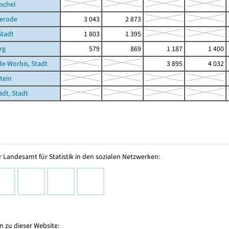
schel
gerode
3 043
2 873
Stadt
1 803
1 395
rg
579
869
1 187
1 400
de-Worbis, Stadt
3 895
4 032
tein
ädt, Stadt
 Landesamt für Statistik in den sozialen Netzwerken:
 zu dieser Website: