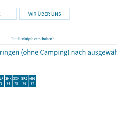
E
WIR ÜBER UNS
Tabellenköpfe verschoben?
hüringen (ohne Camping) nach ausgew
LF
SHK
SOK
GRZ
ABG
73
74
75
76
77