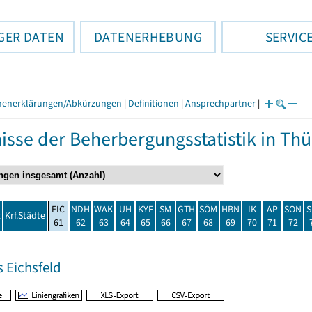
GER DATEN
DATENERHEBUNG
SERVIC
henerklärungen/Abkürzungen
|
Definitionen
|
Ansprechpartner
|
isse der Beherbergungsstatistik in T
EIC
NDH
WAK
UH
KYF
SM
GTH
SÖM
HBN
IK
AP
SON
S
t
Krf.Städte
61
62
63
64
65
66
67
68
69
70
71
72
 Eichsfeld