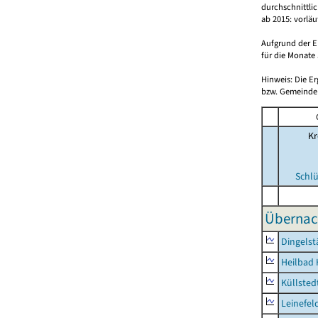
durchschnittli
ab 2015: vorlä
Aufgrund der E
für die Monate 
Hinweis: Die E
bzw. Gemeinden
Kr
Schlü
Übernac
Dingelst
Heilbad 
Küllsted
Leinefel