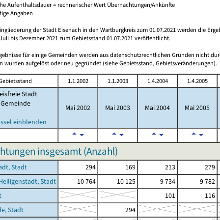
che Aufenthaltsdauer = rechnerischer Wert Übernachtungen/Ankünfte
ufige Angaben
ingliederung der Stadt Eisenach in den Wartburgkreis zum 01.07.2021 werden die Erge
Juli bis Dezember 2021 zum Gebietsstand 01.07.2021 veröffentlicht.
rgebnisse für einige Gemeinden werden aus datenschutzrechtlichen Gründen nicht dur
 wurden aufgelöst oder neu gegründet (siehe Gebietsstand, Gebietsveränderungen).
Gebietsstand
1.1.2002
1.1.2003
1.4.2004
1.4.2005
eisfreie Stadt
Gemeinde
Mai 2002
Mai 2003
Mai 2004
Mai 2005
ssel einblenden
htungen insgesamt (Anzahl)
ädt, Stadt
294
169
213
279
Heiligenstadt, Stadt
10 764
10 125
9 734
9 782
t
101
116
de, Stadt
294