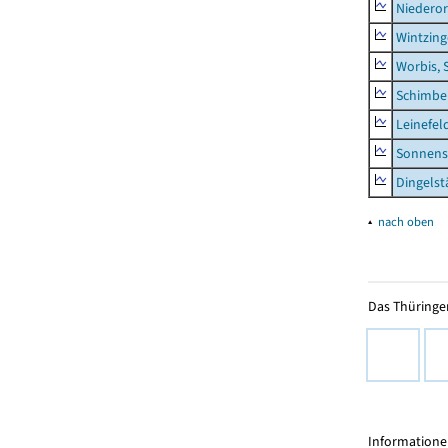
Niederor
Wintzin
Worbis, 
Schimbe
Leinefel
Sonnens
Dingelst
▴
nach oben
Das Thüringer
Informationen