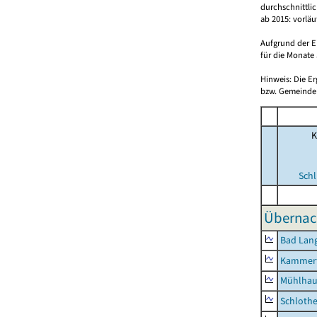
durchschnittli
ab 2015: vorlä
Aufgrund der E
für die Monate 
Hinweis: Die E
bzw. Gemeinden
K
Schl
Übernac
Bad Lang
Kammerf
Mühlhau
Schlothe