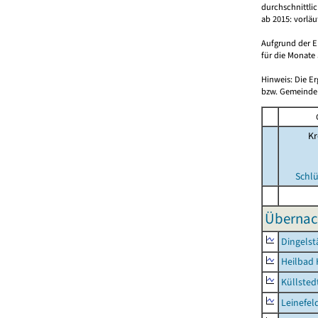
durchschnittli
ab 2015: vorlä
Aufgrund der E
für die Monate 
Hinweis: Die E
bzw. Gemeinden
Kr
Schlü
Übernac
Dingelst
Heilbad 
Küllsted
Leinefel