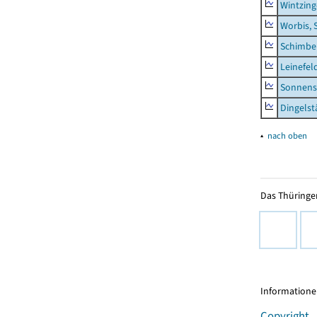
Wintzin
Worbis, 
Schimbe
Leinefel
Sonnens
Dingelst
▴
nach oben
Das Thüringer
Informationen
Copyright