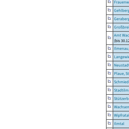
Frauenw
Gehlber
Geraber
Großbrei
Amt Wac
(bis 30.
Ilmenau,
Langewie
Neustad
Plaue, S
Schmied
Stadtilm
Stützer
Wachsen
Wipfrata
Ilmtal