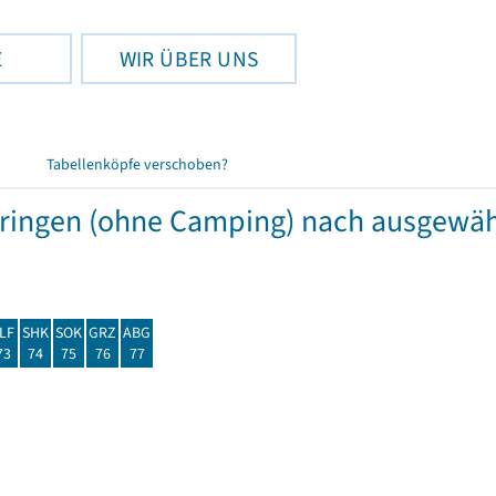
E
WIR ÜBER UNS
Tabellenköpfe verschoben?
hüringen (ohne Camping) nach ausgew
LF
SHK
SOK
GRZ
ABG
73
74
75
76
77