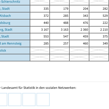
Schierschnitz
, Stadt
335
179
204
282
Alsbach
372
285
343
529
dsburg
440
488
476
222
g, Stadt
3 167
3 163
2 360
2 210
, Stadt
553
547
459
375
d am Rennsteig
285
257
460
349
lick
 Landesamt für Statistik in den sozialen Netzwerken: