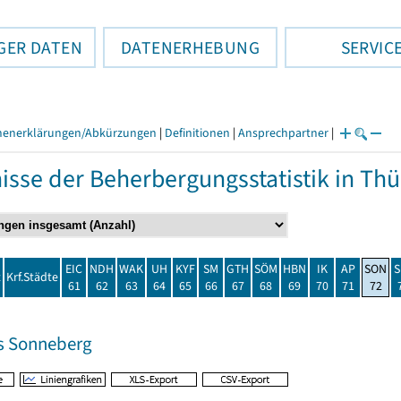
GER DATEN
DATENERHEBUNG
SERVIC
henerklärungen/Abkürzungen
|
Definitionen
|
Ansprechpartner
|
isse der Beherbergungsstatistik in T
EIC
NDH
WAK
UH
KYF
SM
GTH
SÖM
HBN
IK
AP
SON
S
t
Krf.Städte
61
62
63
64
65
66
67
68
69
70
71
72
s Sonneberg