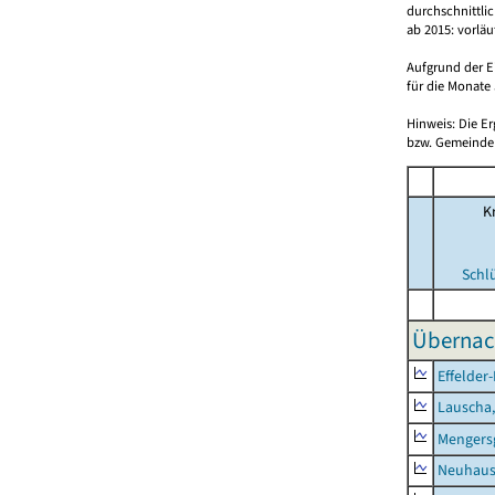
durchschnittli
ab 2015: vorlä
Aufgrund der E
für die Monate 
Hinweis: Die E
bzw. Gemeinden
Kr
Schl
Übernac
Effelder
Lauscha,
Mengers
Neuhaus