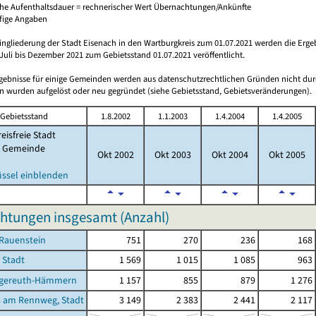
che Aufenthaltsdauer = rechnerischer Wert Übernachtungen/Ankünfte
ufige Angaben
ingliederung der Stadt Eisenach in den Wartburgkreis zum 01.07.2021 werden die Erge
Juli bis Dezember 2021 zum Gebietsstand 01.07.2021 veröffentlicht.
rgebnisse für einige Gemeinden werden aus datenschutzrechtlichen Gründen nicht dur
 wurden aufgelöst oder neu gegründet (siehe Gebietsstand, Gebietsveränderungen).
Gebietsstand
1.8.2002
1.1.2003
1.4.2004
1.4.2005
eisfreie Stadt
Gemeinde
Okt 2002
Okt 2003
Okt 2004
Okt 2005
üssel einblenden
htungen insgesamt (Anzahl)
-Rauenstein
751
270
236
168
 Stadt
1 569
1 015
1 085
963
gereuth-Hämmern
1 157
855
879
1 276
 am Rennweg, Stadt
3 149
2 383
2 441
2 117