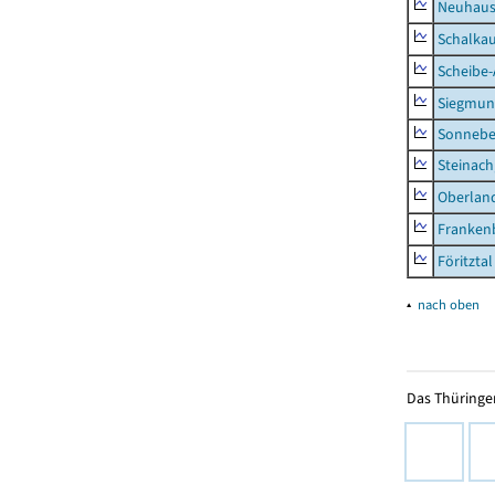
Neuhaus-
Schalkau
Scheibe-
Siegmun
Sonneber
Steinach
Oberlan
Frankenb
Föritztal
▴
nach oben
Das Thüringer