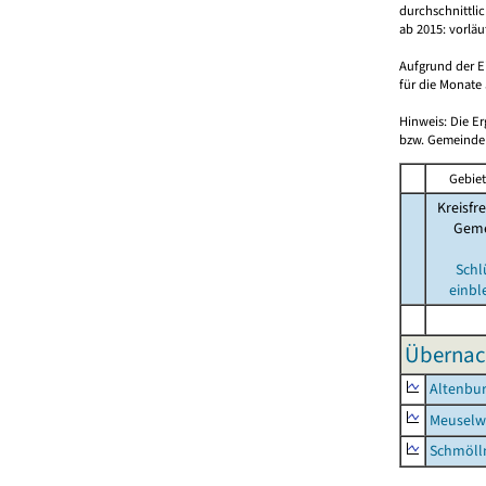
durchschnittli
ab 2015: vorlä
Aufgrund der E
für die Monate 
Hinweis: Die E
bzw. Gemeinden
Gebiet
Kreisfre
Geme
Schl
einbl
Übernac
Altenbur
Meuselwi
Schmölln