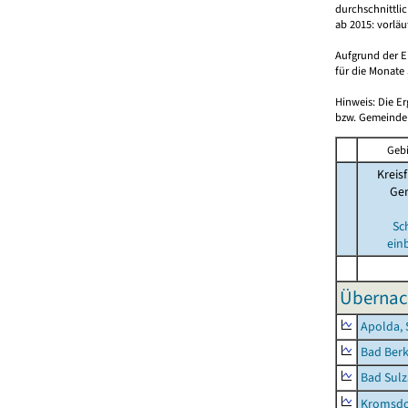
durchschnittli
ab 2015: vorlä
Aufgrund der E
für die Monate 
Hinweis: Die E
bzw. Gemeinden
Gebi
Kreisf
Ge
Sc
ein
Übernac
Apolda, 
Bad Berk
Bad Sulz
Kromsdo