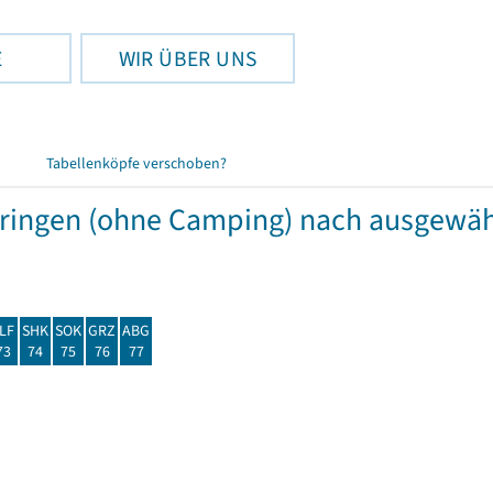
E
WIR ÜBER UNS
Tabellenköpfe verschoben?
hüringen (ohne Camping) nach ausgew
LF
SHK
SOK
GRZ
ABG
73
74
75
76
77