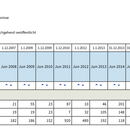
bnisse
chgehend veröffentlicht
1.12.2007
1.1.2009
1.12.2009
1.12.2010
1.1.2012
1.1.2013
31.12.2013
31
Jun 2008
Jun 2009
Jun 2010
Jun 2011
Jun 2012
Jun 2013
Jun 2014
J
21
55
23
87
10
46
201
19
19
23
7
32
105
148
182
186
152
920
489
192
118