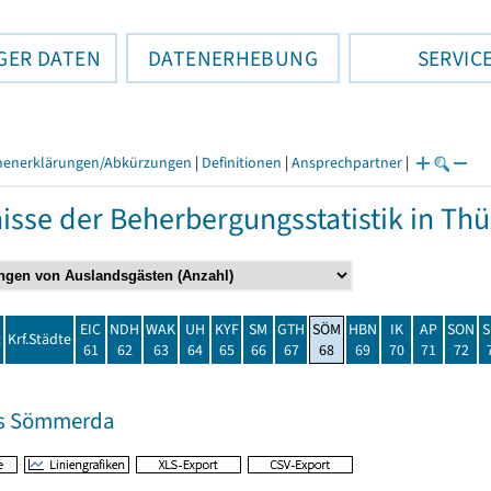
GER DATEN
DATENERHEBUNG
SERVIC
henerklärungen/Abkürzungen
|
Definitionen
|
Ansprechpartner
|
isse der Beherbergungsstatistik in T
EIC
NDH
WAK
UH
KYF
SM
GTH
SÖM
HBN
IK
AP
SON
S
t
Krf.Städte
61
62
63
64
65
66
67
68
69
70
71
72
is Sömmerda