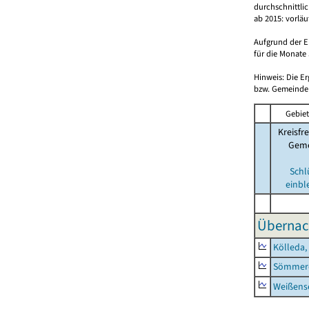
durchschnittli
ab 2015: vorlä
Aufgrund der E
für die Monate 
Hinweis: Die E
bzw. Gemeinden
Gebiet
Kreisfre
Geme
Schl
einbl
Übernac
Kölleda,
Sömmerd
Weißense