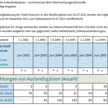
che Aufenthaltsdauer = rechnerischer Wert Übernachtungen/Ankünfte
ufige Angaben
ingliederung der Stadt Eisenach in den Wartburgkreis zum 01.07.2021 werden die Erge
Juli bis Dezember 2021 zum Gebietsstand 01.07.2021 veröffentlicht.
rgebnisse für einige Gemeinden werden aus datenschutzrechtlichen Gründen nicht dur
 wurden aufgelöst oder neu gegründet (siehe Gebietsstand, Gebietsveränderungen).
sstand
1.1.2002
1.1.2003
1.4.2004
1.4.2005
1.2.2006
1.2.2006
ie Stadt
inde
Jun 2002
Jun 2003
Jun 2004
Jun 2005
Jun 2006
Jun 2007
üssel
enden
htungen von Auslandsgästen (Anzahl)
 Stadt
3
5
-
9
-
36
a, Stadt
55
50
29
22
54
9
e, Stadt
83
120
183
85
83