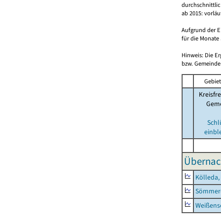
durchschnittli
ab 2015: vorlä
Aufgrund der E
für die Monate 
Hinweis: Die E
bzw. Gemeinden
Gebiet
Kreisfre
Geme
Schl
einbl
Übernac
Kölleda,
Sömmerd
Weißense