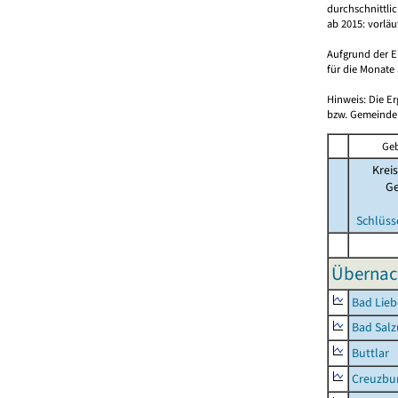
durchschnittli
ab 2015: vorlä
Aufgrund der E
für die Monate 
Hinweis: Die E
bzw. Gemeinden
Geb
Kreis
G
Schlüss
Übernac
Bad Lieb
Bad Salz
Buttlar
Creuzbur