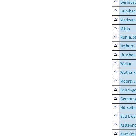
Dermba
Leimbac
Marksuh
Mihla
Ruhla, S
Treffurt,
Urnshau
Weilar
Wutha-F
Moorgr
Behring
Gerstun
Hörselbe
Bad Lieb
Kaltenno
Amt Creu