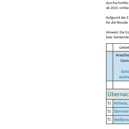
durchschnittli
ab 2015: vorlä
Aufgrund der E
für die Monate 
Hinweis: Die E
bzw. Gemeinden
Gebiet
Kreisfre
Geme
Schl
einbl
Übernac
Kölleda,
Sömmerd
Weißense