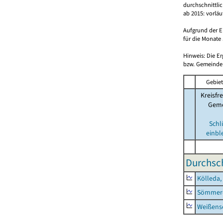
durchschnittli
ab 2015: vorlä
Aufgrund der E
für die Monate 
Hinweis: Die E
bzw. Gemeinden
Gebiet
Kreisfre
Geme
Schl
einbl
Durchsch
Kölleda,
Sömmerd
Weißense