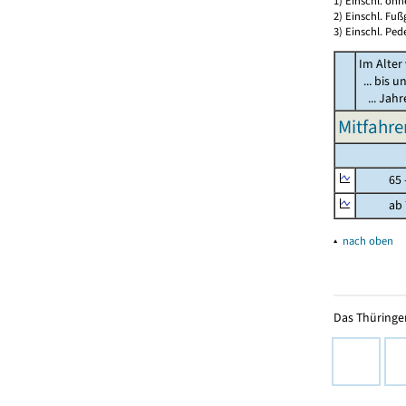
1) Einschl. oh
2) Einschl. Fuß
3) Einschl. Ped
Im Alter
... bis u
... Jah
Mitfahre
65 - 
ab 7
▴
nach oben
Das Thüringer