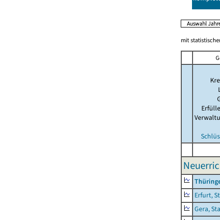
mit statistisch
G
Kre
Erfül
Verwalt
Schlüs
Neuerric
Thüring
Erfurt, S
Gera, St