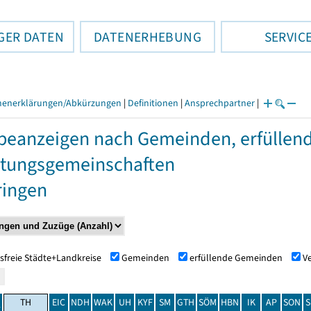
GER DATEN
DATENERHEBUNG
SERVIC
henerklärungen/Abkürzungen
|
Definitionen
|
Ansprechpartner
|
eanzeigen nach Gemeinden, erfülle
tungsgemeinschaften
ringen
sfreie Städte+Landkreise
Gemeinden
erfüllende Gemeinden
V
TH
EIC
NDH
WAK
UH
KYF
SM
GTH
SÖM
HBN
IK
AP
SON
S
t