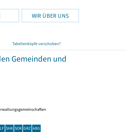
E
WIR ÜBER UNS
Tabellenköpfe verschoben?
nden Gemeinden und
erwaltungsgemeinschaften
LF
SHK
SOK
GRZ
ABG