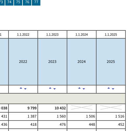
73
74
75
76
77
1
1.1.2022
1.1.2023
1.1.2024
1.1.2025
2022
2023
2024
2025
 038
9 799
10 432
1 431
1 387
1 560
1 506
1 516
436
418
476
448
452