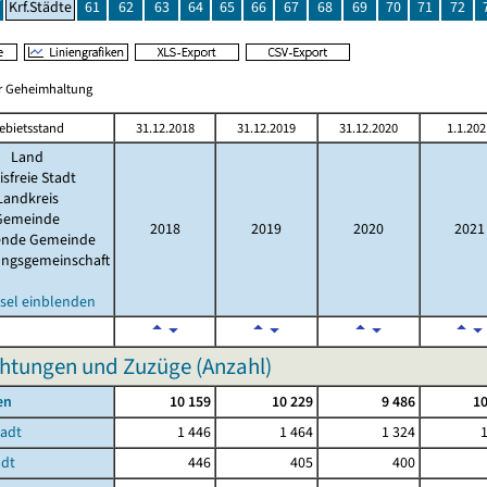
Krf.Städte
61
62
63
64
65
66
67
68
69
70
71
72
er Geheimhaltung
ebietsstand
31.12.2018
31.12.2019
31.12.2020
1.1.202
Land
isfreie Stadt
Landkreis
Gemeinde
2018
2019
2020
2021
lende Gemeinde
ungsgemeinschaft
sel einblenden
htungen und Zuzüge (Anzahl)
en
10 159
10 229
9 486
10
tadt
1 446
1 464
1 324
adt
446
405
400