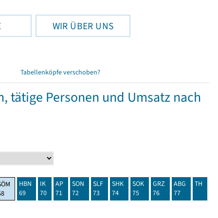
E
WIR ÜBER UNS
Tabellenköpfe verschoben?
 tätige Personen und Umsatz nach
HBN
IK
AP
SON
SLF
SHK
SOK
GRZ
ABG
TH
SÖM
69
70
71
72
73
74
75
76
77
68