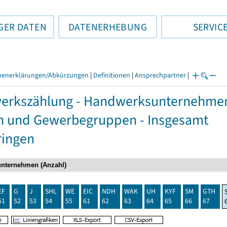
GER DATEN
DATENERHEBUNG
SERVIC
henerklärungen/Abkürzungen
|
Definitionen
|
Ansprechpartner
|
rkszählung - Handwerksunternehmen,
n und Gewerbegruppen - Insgesamt
ringen
EF
G
J
SHL
WE
EIC
NDH
WAK
UH
KYF
SM
GTH
51
52
53
54
55
61
62
63
64
65
66
67