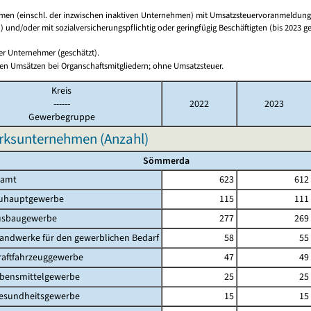
en (einschl. der inzwischen inaktiven Unternehmen) mit Umsatzsteuervoranmeldunge
 und/oder mit sozialversicherungspflichtig oder geringfügig Beschäftigten (bis 2023 ge
ger Unternehmer (geschätzt).
en Umsätzen bei Organschaftsmitgliedern; ohne Umsatzsteuer.
Kreis
------
2022
2023
Gewerbegruppe
ksunternehmen (Anzahl)
Sömmerda
amt
623
612
auptgewerbe
115
111
baugewerbe
277
269
dwerke für den gewerblichen Bedarf
58
55
ftfahrzeuggewerbe
47
49
nsmittelgewerbe
25
25
undheitsgewerbe
15
15