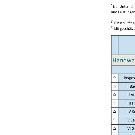
*
Nur Unternehm
und Leistungen)
1)
Einschl. täti
2)
Mit geschätzt
Handwer
insges
I Bauh
II Aus
III Han
IV Kra
V Lebe
VI Ges