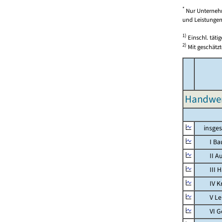
*
Nur Unternehm
und Leistungen)
1)
Einschl. täti
2)
Mit geschätzt
Handwer
insges
I Bauh
II Aus
III Han
IV Kra
V Lebe
VI Ges