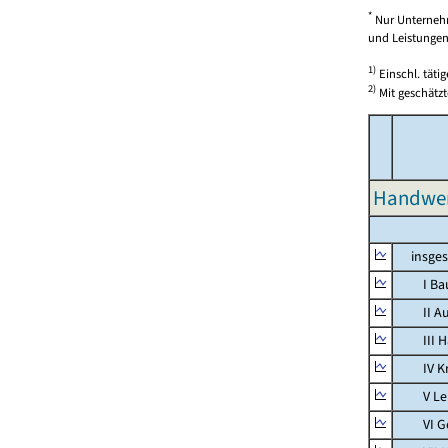
*
Nur Unternehm
und Leistungen)
1)
Einschl. täti
2)
Mit geschätzt
Handwer
insges
I Bauh
II Aus
III Han
IV Kra
V Lebe
VI Ges