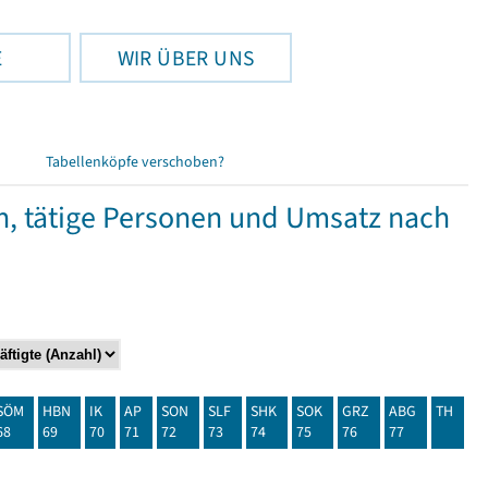
E
WIR ÜBER UNS
Tabellenköpfe verschoben?
 tätige Personen und Umsatz nach
SÖM
HBN
IK
AP
SON
SLF
SHK
SOK
GRZ
ABG
TH
68
69
70
71
72
73
74
75
76
77