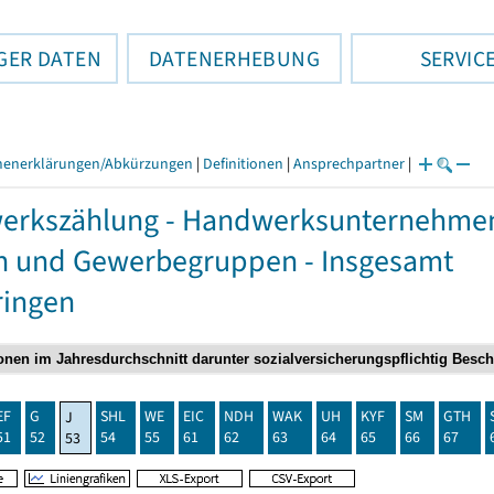
GER DATEN
DATENERHEBUNG
SERVIC
henerklärungen/Abkürzungen
|
Definitionen
|
Ansprechpartner
|
rkszählung - Handwerksunternehmen,
n und Gewerbegruppen - Insgesamt
ringen
EF
G
SHL
WE
EIC
NDH
WAK
UH
KYF
SM
GTH
J
51
52
54
55
61
62
63
64
65
66
67
53