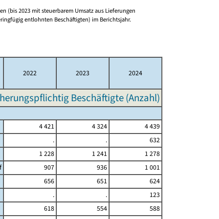
n (bis 2023 mit steuerbarem Umsatz aus Lieferungen
ringfügig entlohnten Beschäftigten) im Berichtsjahr.
2022
2023
2024
herungspflichtig Beschäftigte (Anzahl)
4 421
4 324
4 439
.
.
632
1 228
1 241
1 278
f
907
936
1 001
656
651
624
.
.
123
618
554
588