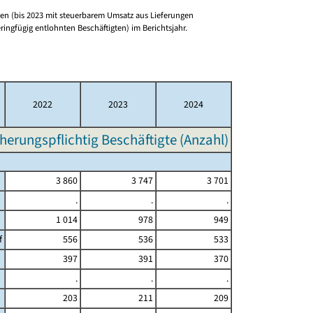
n (bis 2023 mit steuerbarem Umsatz aus Lieferungen
ringfügig entlohnten Beschäftigten) im Berichtsjahr.
2022
2023
2024
herungspflichtig Beschäftigte (Anzahl)
3 860
3 747
3 701
.
.
.
1 014
978
949
f
556
536
533
397
391
370
.
.
.
203
211
209