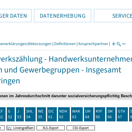
GER DATEN
DATENERHEBUNG
SERVIC
henerklärungen/Abkürzungen
|
Definitionen
|
Ansprechpartner
|
rkszählung - Handwerksunternehmen,
n und Gewerbegruppen - Insgesamt
ringen
EF
G
J
SHL
WE
EIC
NDH
WAK
UH
KYF
SM
GTH
51
52
53
54
55
61
62
63
64
65
66
67