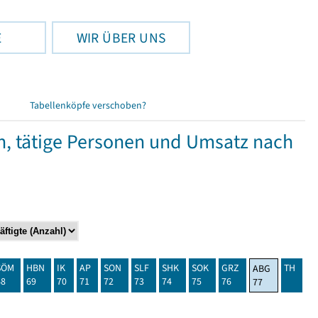
E
WIR ÜBER UNS
Tabellenköpfe verschoben?
 tätige Personen und Umsatz nach
SÖM
HBN
IK
AP
SON
SLF
SHK
SOK
GRZ
TH
ABG
68
69
70
71
72
73
74
75
76
77